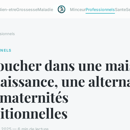
Bien-etre
Grossesse
Maladie
Minceur
Professionnels
Sante
S
sionnels
NNELS
oucher dans une ma
aissance, une altern
 maternités
itionnelles
 2025 — 6 min de lecture