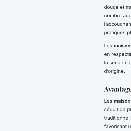
douce et mo
nombre aug
l’accouchem
pratiques p
Les
maison
en respecta
la sécurité 
d’origine.
Avantage
Les
maison
séduit de p
traditionnel
favorisant 