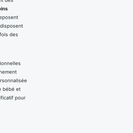
nt des
oins
reposent
 disposent
fois des
ionnelles
nnement
ersonnalisée
e bébé et
ficatif pour