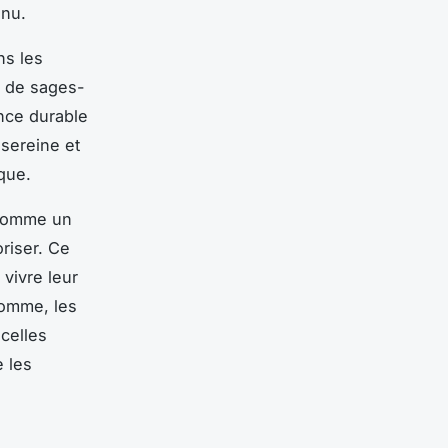
nu.
ns les
 de sages-
nce durable
sereine et
que.
 comme un
riser. Ce
vivre leur
somme, les
celles
e les