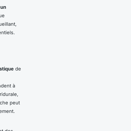
 un
ue
illant,
ntiels.
istique
de
s
ndent à
idurale,
oche peut
hement.