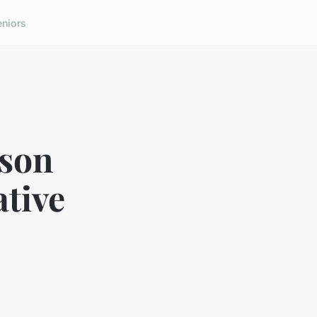
eniors
ison
ative