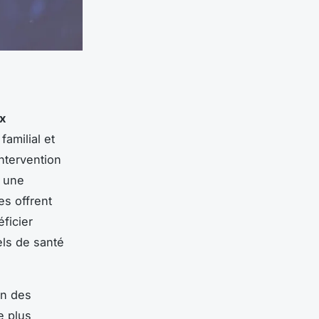
ux
amilial et
ntervention
t une
es offrent
ficier
els de santé
on des
e plus