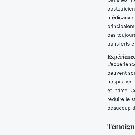
Dans les ma
obstétricie
médicaux
s
principalem
pas toujour
transferts 
Expérience
L’expérienc
peuvent sou
hospitalier
et intime. 
réduire le s
beaucoup d
Témoigna