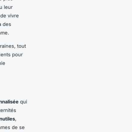
u leur
de vivre
à des
mme.
aines, tout
cents pour
hie
onnalisée
qui
ernités
nutiles
,
emmes de se