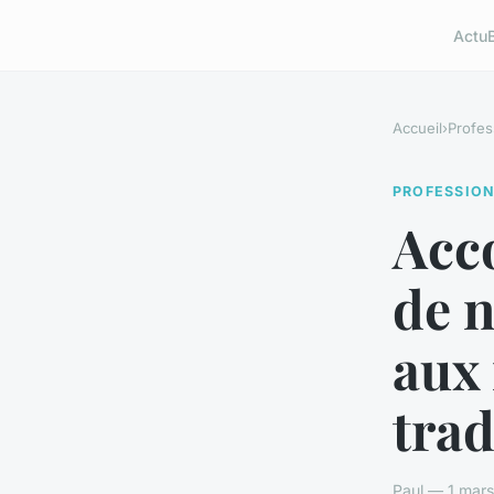
Actu
Accueil
›
Profes
PROFESSIO
Acc
de n
aux
trad
Paul — 1 mars