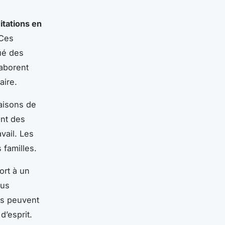
mitations en
 Ces
ué des
laborent
aire.
aisons de
ant des
vail. Les
 familles.
ort à un
lus
es peuvent
d’esprit.