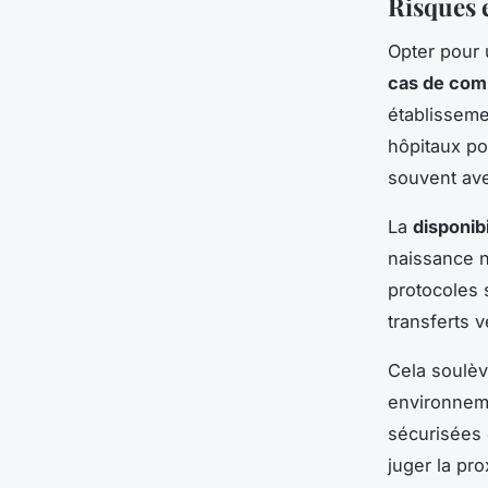
Risques 
Opter pour
cas de comp
établisseme
hôpitaux pou
souvent ave
La
disponib
naissance n
protocoles s
transferts 
Cela soulèv
environneme
sécurisées 
juger la pro