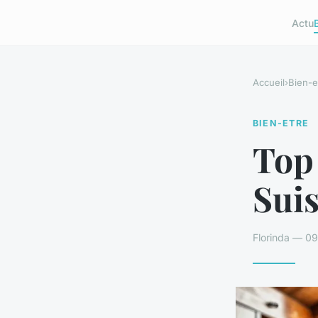
Actu
Accueil
›
Bien-e
BIEN-ETRE
Top
Suis
Florinda — 09