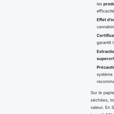
les
prod
efficacit
Effet d’
cannabino
Certific
garantit 
Extracti
supercri
Précauti
système 
recomma
Sur le papi
séchées, to
valeur. En 