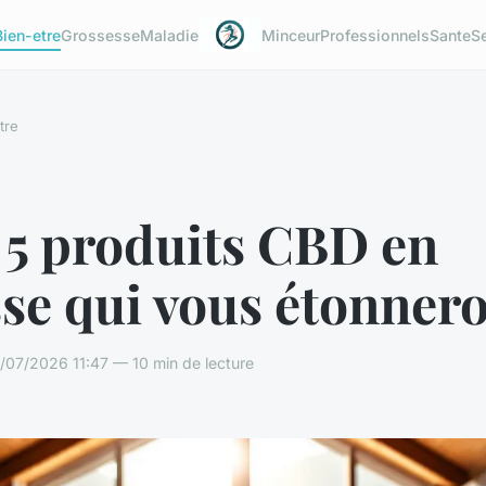
Bien-etre
Grossesse
Maladie
Minceur
Professionnels
Sante
S
tre
 5 produits CBD en
se qui vous étonner
/07/2026 11:47 — 10 min de lecture