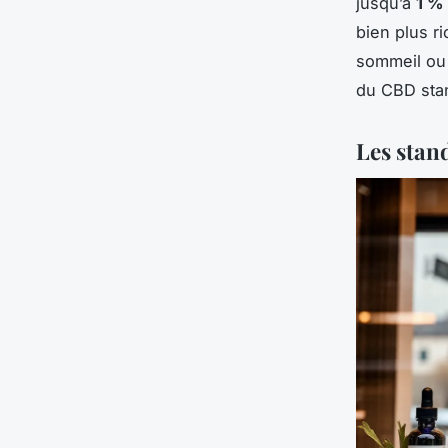
jusqu’à
1 %
bien plus ri
sommeil ou 
du CBD sta
Les stan