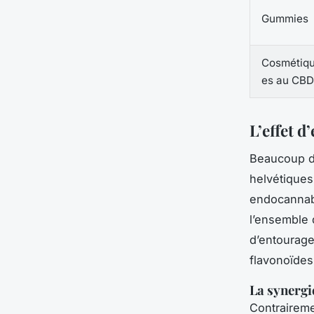
Gummies
Cosmétiq
es au CBD
L’effet 
Beaucoup d’
helvétiques
endocannabi
l’ensemble 
d’entourage
flavonoïdes 
La synergi
Contraireme