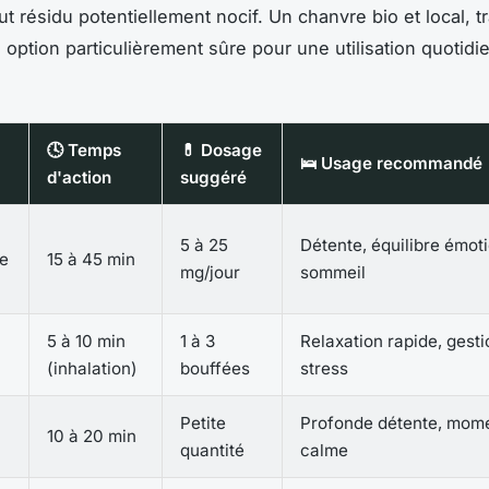
ut résidu potentiellement nocif. Un chanvre bio et local, tra
 option particulièrement sûre pour une utilisation quotid
🕓 Temps
💊 Dosage
🛌 Usage recommandé
d'action
suggéré
5 à 25
Détente, équilibre émoti
le
15 à 45 min
mg/jour
sommeil
5 à 10 min
1 à 3
Relaxation rapide, gesti
(inhalation)
bouffées
stress
Petite
Profonde détente, mom
10 à 20 min
quantité
calme