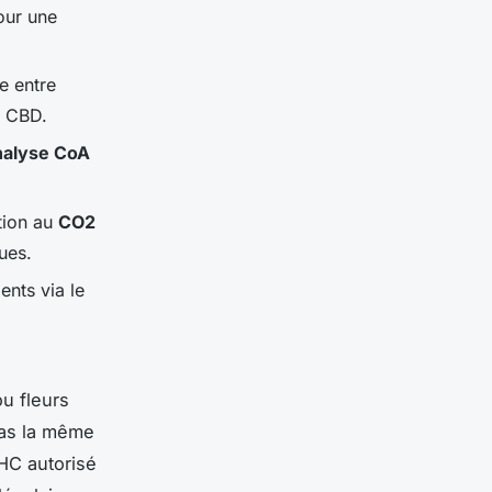
our une
e entre
u CBD.
analyse CoA
ction au
CO2
ues.
nts via le
ou fleurs
pas la même
HC autorisé