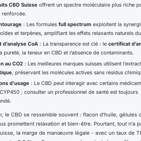
uits CBD Suisse
offrent un spectre moléculaire plus riche p
é renforcée.
entourage
: Les formules
full spectrum
exploitent la synergi
ïdes et terpènes, amplifiant les effets relaxants naturels d
at d’analyse CoA
: La transparence est clé : le
certificat d’
la pureté, la teneur en CBD et l’absence de contaminants.
on au CO2
: Les meilleures marques suisses utilisent l’extra
tique
, préservant les molécules actives sans résidus chimiq
ons d'usage
: Le CBD peut interagir avec certains médicame
CYP450 ; consulter un professionnel de santé est toujours
ndé.
er, le CBD se ressemble souvent : flacon d’huile, gélules 
us promettent relaxation et bien-être. Pourtant, tout n’a 
Suisse, la marge de manœuvre légale - avec un taux de T