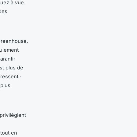
guez à vue.
 des
 Greenhouse.
eulement
arantir
st plus de
ressent :
 plus
privilégient
 tout en