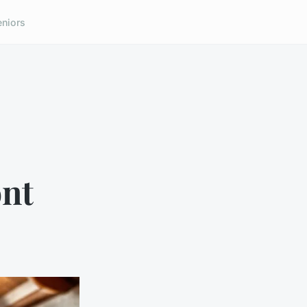
eniors
ont