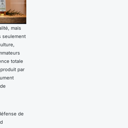
lité, mais
as seulement
ulture,
sommateurs
ence totale
 produit par
cument
 de
 défense de
nd