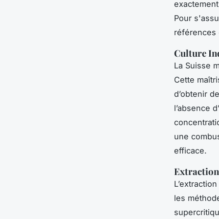
exactement 
Pour s'assu
référence
Culture In
La Suisse m
Cette maîtr
d’obtenir d
l’absence d
concentrati
une combust
efficace.
Extraction
L’extraction
les méthode
supercritiq