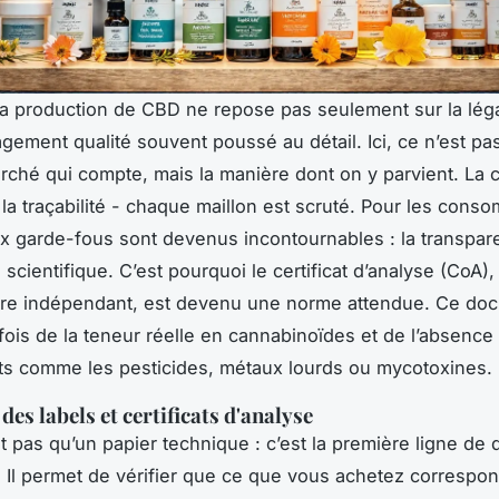
la production de CBD ne repose pas seulement sur la léga
gement qualité souvent poussé au détail. Ici, ce n’est p
herché qui compte, mais la manière dont on y parvient. La c
, la traçabilité - chaque maillon est scruté. Pour les con
ux garde-fous sont devenus incontournables : la transpar
 scientifique. C’est pourquoi le certificat d’analyse (CoA),
oire indépendant, est devenu une norme attendue. Ce do
a fois de la teneur réelle en cannabinoïdes et de l’absence
s comme les pesticides, métaux lourds ou mycotoxines.
des labels et certificats d'analyse
t pas qu’un papier technique : c’est la première ligne de
. Il permet de vérifier que ce que vous achetez correspo