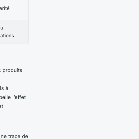
arité
au
ations
 produits
is à
lle l’effet
et
ne trace de