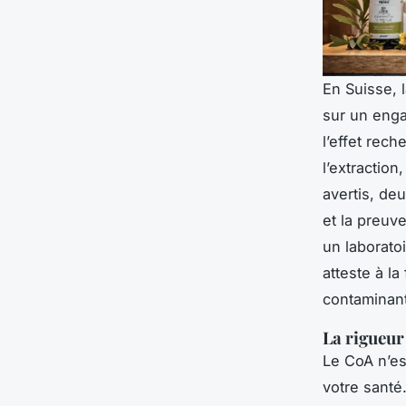
En Suisse, 
sur un enga
l’effet rec
l’extraction
avertis, de
et la preuve
un laborat
atteste à l
contaminant
La rigueur 
Le CoA n’es
votre santé