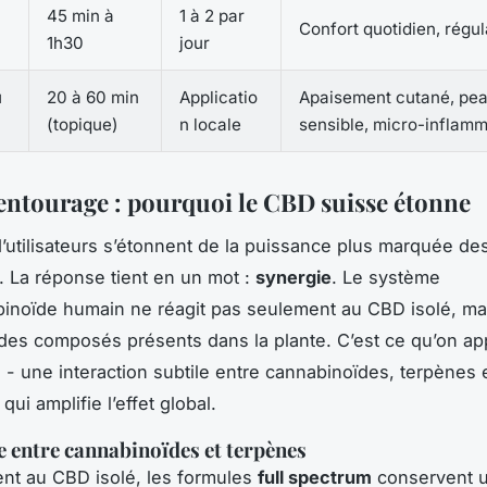
45 min à
1 à 2 par
Confort quotidien, régul
1h30
jour
u
20 à 60 min
Applicatio
Apaisement cutané, pe
(topique)
n locale
sensible, micro-inflamm
d’entourage : pourquoi le CBD suisse étonne
utilisateurs s’étonnent de la puissance plus marquée des
. La réponse tient en un mot :
synergie
. Le système
noïde humain ne réagit pas seulement au CBD isolé, ma
des composés présents dans la plante. C’est ce qu’on appe
 - une interaction subtile entre cannabinoïdes, terpènes 
qui amplifie l’effet global.
e entre cannabinoïdes et terpènes
nt au CBD isolé, les formules
full spectrum
conservent u