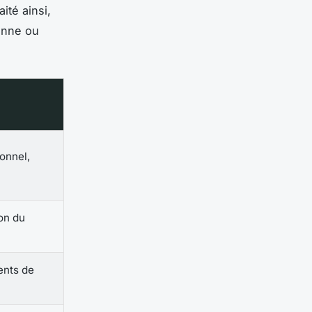
ité ainsi,
ienne ou
onnel,
on du
ents de