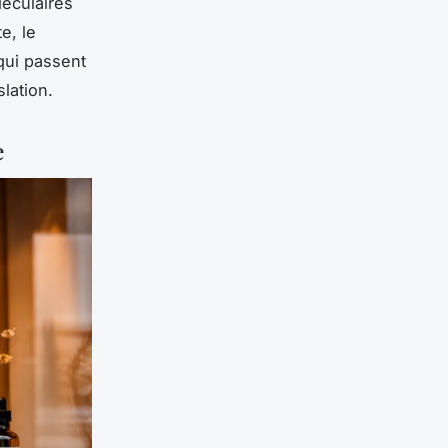
léculaires
e, le
qui passent
slation.
e