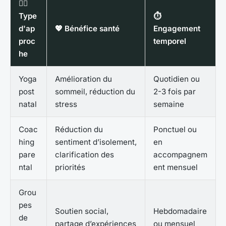
👩‍⚕️
Type
⏱️
d'ap
💖 Bénéfice santé
Engagement
proc
temporel
he
Yoga
Amélioration du
Quotidien ou
post
sommeil, réduction du
2-3 fois par
natal
stress
semaine
Coac
Réduction du
Ponctuel ou
hing
sentiment d’isolement,
en
pare
clarification des
accompagnem
ntal
priorités
ent mensuel
Grou
pes
Soutien social,
Hebdomadaire
de
partage d’expériences
ou mensuel