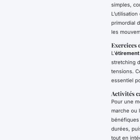
simples, co
L’utilisatio
primordial 
les mouvem
Exercices d
L’
étirement
stretching 
tensions. C
essentiel p
Activités 
Pour une me
marche ou l
bénéfiques
durées, pui
tout en inté