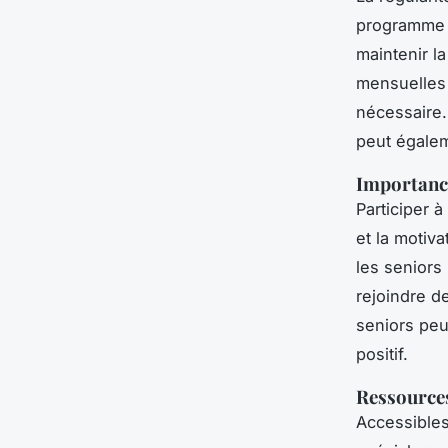
programme q
maintenir l
mensuelles 
nécessaire.
peut égalem
Importance
Participer 
et la motiv
les seniors
rejoindre d
seniors peu
positif.
Ressources
Accessibles