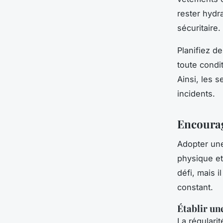
rester hydr
sécuritaire.
Planifiez d
toute condi
Ainsi, les s
incidents.
Encourag
Adopter u
physique et
défi, mais 
constant.
Établir un
La régularit