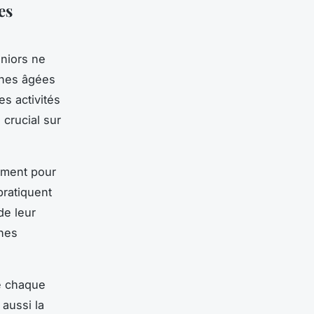
es
niors ne
nnes âgées
s activités
 crucial sur
mment pour
pratiquent
de leur
ches
e chaque
 aussi la