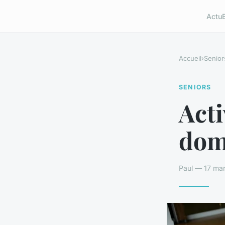
Actu
Accueil
›
Senior
SENIORS
Acti
domi
Paul — 17 mar