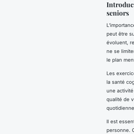
Introduc
seniors
L’importan
peut être s
évoluent, r
ne se limite
le plan ment
Les exercic
la santé cog
une activit
qualité de v
quotidienne
Il est essen
personne. C