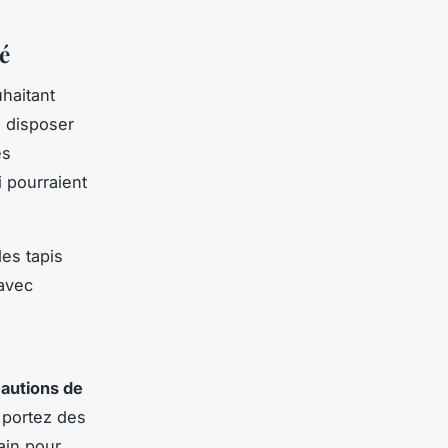
é
uhaitant
e disposer
es
i pourraient
es tapis
 avec
autions de
 portez des
ain pour