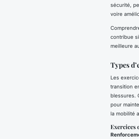
sécurité, pe
voire améli
Comprendre 
contribue s
meilleure a
Types d’
Les
exerci
transition 
blessures. 
pour mainte
la mobilité a
Exercices 
Renforceme