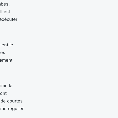
mbes.
Il est
 exécuter
uent le
les
vement,
omme la
sont
de courtes
hme régulier