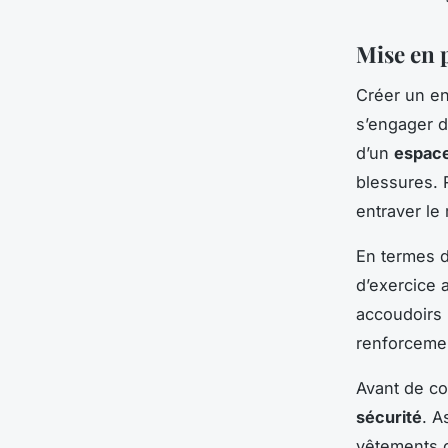
Mise en 
Créer un e
s’engager d
d’un
espac
blessures. 
entraver l
En termes d
d’exercice 
accoudoirs 
renforceme
Avant de co
sécurité
. A
vêtements c