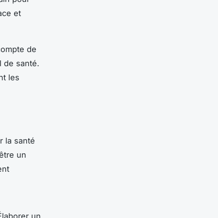
ace et
 compte de
l de santé.
nt les
r la santé
être un
ent
 Élaborer un