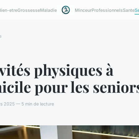
Bien-etre
Grossesse
Maladie
Minceur
Professionnels
Sante
S
s
vités physiques à
cile pour les senior
s 2025 — 5 min de lecture