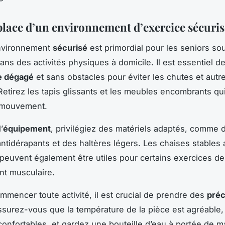
place d’un environnement d’exercice sécuris
nvironnement
sécurisé
est primordial pour les seniors so
ans des activités physiques à domicile. Il est essentiel d
e dégagé
et sans obstacles pour éviter les chutes et autr
Retirez les tapis glissants et les meubles encombrants qu
e mouvement.
’
équipement
, privilégiez des matériels adaptés, comme d
antidérapants et des haltères légers. Les chaises stables
peuvent également être utiles pour certains exercices de
nt musculaire.
mmencer toute activité, il est crucial de prendre des
préc
ssurez-vous que la température de la pièce est agréable,
onfortables, et gardez une bouteille d’eau à portée de m