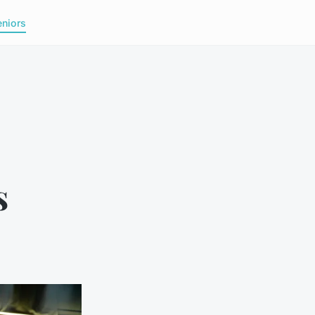
eniors
s