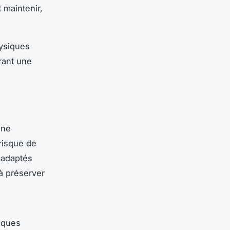
 maintenir,
hysiques
frant une
une
risque de
 adaptés
 à préserver
niques