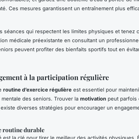
até. Ces mesures garantissent un entraînement plus effic
es séances qui respectent les limites physiques et tenez
tion médicale préexistante en consultant un professionne
eniors peuvent profiter des bienfaits sportifs tout en évita
ement à la participation régulière
ne
routine d’exercice régulière
est essentiel pour mainteni
 mentale des seniors. Trouver la
motivation
peut parfois 
il existe diverses stratégies pour encourager un engagem
e routine durable
é est la clé pour tirer le meilleur des activités physiques.