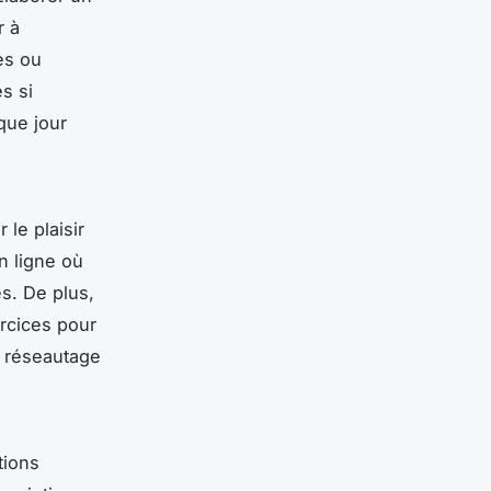
r à
es ou
s si
que jour
 le plaisir
n ligne où
s. De plus,
rcices pour
e réseautage
tions